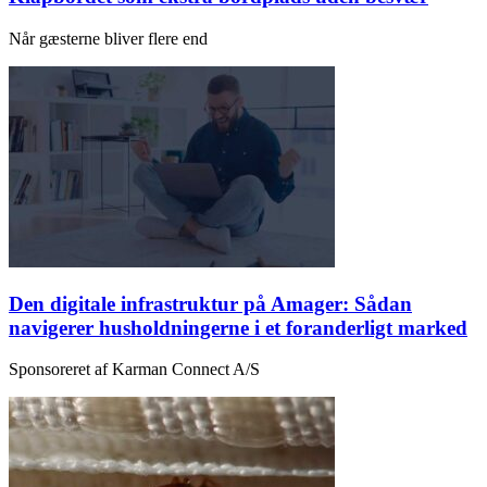
Når gæsterne bliver flere end
Den digitale infrastruktur på Amager: Sådan
navigerer husholdningerne i et foranderligt marked
Sponsoreret af Karman Connect A/S