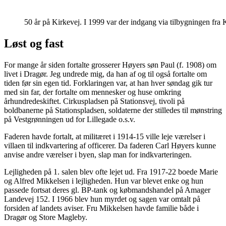
50 år på Kirkevej. I 1999 var der indgang via tilbygningen fra
Løst og fast
For mange år siden fortalte grosserer Høyers søn Paul (f. 1908) om
livet i Dragør. Jeg undrede mig, da han af og til også fortalte om
tiden før sin egen tid. Forklaringen var, at han hver søndag gik tur
med sin far, der fortalte om mennesker og huse omkring
århundredeskiftet. Cirkuspladsen på Stationsvej, tivoli på
boldbanerne på Stationspladsen, soldaterne der stilledes til mønstring
på Vestgrønningen ud for Lillegade o.s.v.
Faderen havde fortalt, at militæret i 1914-15 ville leje værelser i
villaen til indkvartering af officerer. Da faderen Carl Høyers kunne
anvise andre værelser i byen, slap man for indkvarteringen.
Lejligheden på 1. salen blev ofte lejet ud. Fra 1917-22 boede Marie
og Alfred Mikkelsen i lejligheden. Hun var blevet enke og hun
passede fortsat deres gl. BP-tank og købmandshandel på Amager
Landevej 152. I 1966 blev hun myrdet og sagen var omtalt på
forsiden af landets aviser. Fru Mikkelsen havde familie både i
Dragør og Store Magleby.