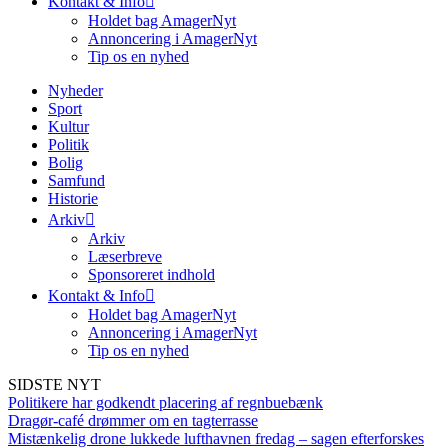
Kontakt & Info
Holdet bag AmagerNyt
Annoncering i AmagerNyt
Tip os en nyhed
Nyheder
Sport
Kultur
Politik
Bolig
Samfund
Historie
Arkiv
Arkiv
Læserbreve
Sponsoreret indhold
Kontakt & Info
Holdet bag AmagerNyt
Annoncering i AmagerNyt
Tip os en nyhed
SIDSTE NYT
Politikere har godkendt placering af regnbuebænk
Dragør-café drømmer om en tagterrasse
Mistænkelig drone lukkede lufthavnen fredag – sagen efterforskes