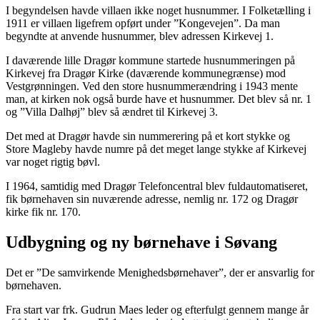
I begyndelsen havde villaen ikke noget husnummer. I Folketælling i
1911 er villaen ligefrem opført under ”Kongevejen”. Da man
begyndte at anvende husnummer, blev adressen Kirkevej 1.
I daværende lille Dragør kommune startede husnummeringen på
Kirkevej fra Dragør Kirke (daværende kommunegrænse) mod
Vestgrønningen. Ved den store husnummerændring i 1943 mente
man, at kirken nok også burde have et husnummer. Det blev så nr. 1
og ”Villa Dalhøj” blev så ændret til Kirkevej 3.
Det med at Dragør havde sin nummerering på et kort stykke og
Store Magleby havde numre på det meget lange stykke af Kirkevej
var noget rigtig bøvl.
I 1964, samtidig med Dragør Telefoncentral blev fuldautomatiseret,
fik børnehaven sin nuværende adresse, nemlig nr. 172 og Dragør
kirke fik nr. 170.
Udbygning og ny børnehave i Søvang
Det er ”De samvirkende Menighedsbørnehaver”, der er ansvarlig for
børnehaven.
Fra start var frk. Gudrun Maes leder og efterfulgt gennem mange år