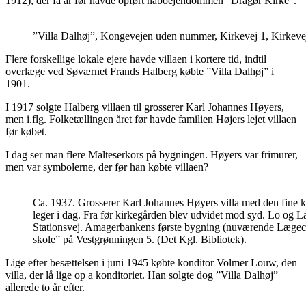
1912), der få år før havde opført naboejendommen ”Dragør Kirke”.
”Villa Dalhøj”, Kongevejen uden nummer, Kirkevej 1, Kirkeve
Flere forskellige lokale ejere havde villaen i kortere tid, indtil
overlæge ved Søværnet Frands Halberg købte ”Villa Dalhøj” i
1901.
I 1917 solgte Halberg villaen til grosserer Karl Johannes Høyers,
men i.flg. Folketællingen året før havde familien Højers lejet villaen
før købet.
I dag ser man flere Malteserkors på bygningen. Høyers var frimurer,
men var symbolerne, der før han købte villaen?
Ca. 1937. Grosserer Karl Johannes Høyers villa med den fine
leger i dag. Fra før kirkegården blev udvidet mod syd. Lo og Lad
Stationsvej. Amagerbankens første bygning (nuværende Lægece
skole” på Vestgrønningen 5. (Det Kgl. Bibliotek).
Lige efter besættelsen i juni 1945 købte konditor Volmer Louw, den
villa, der lå lige op a konditoriet. Han solgte dog ”Villa Dalhøj”
allerede to år efter.