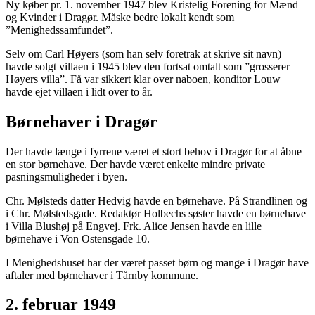
Ny køber pr. 1. november 1947 blev Kristelig Forening for Mænd
og Kvinder i Dragør. Måske bedre lokalt kendt som
”Menighedssamfundet”.
Selv om Carl Høyers (som han selv foretrak at skrive sit navn)
havde solgt villaen i 1945 blev den fortsat omtalt som ”grosserer
Høyers villa”. Få var sikkert klar over naboen, konditor Louw
havde ejet villaen i lidt over to år.
Børnehaver i Dragør
Der havde længe i fyrrene været et stort behov i Dragør for at åbne
en stor børnehave. Der havde været enkelte mindre private
pasningsmuligheder i byen.
Chr. Mølsteds datter Hedvig havde en børnehave. På Strandlinen og
i Chr. Mølstedsgade. Redaktør Holbechs søster havde en børnehave
i Villa Blushøj på Engvej. Frk. Alice Jensen havde en lille
børnehave i Von Ostensgade 10.
I Menighedshuset har der været passet børn og mange i Dragør have
aftaler med børnehaver i Tårnby kommune.
2. februar 1949