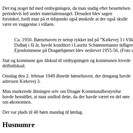
Det tog noget tid med ombygningen, da man stadig efter besættelsen
periodevis led under materialemangel. Desuden blev sagen
forsinket, fordi man på et tidspunkt også ønskede at der også skulle
være en vuggestue i villaen.
Ca. 1950. Børnehaven er netop rykket ind på ”Kirkevej 3 i Vil
Dalhøj i få år, havde konditori i Lauritz Schiønnemanns tidlige
Ejendommene på Dragørhjørnet blev nedrevet 1955-56. (Foto ud
Stat og kommune gav tilskud til ombygningen og kommunen lovede
driftstilskud.
Onsdag den 2. februar 1949 åbnede børnehaven, der dengang havde
adressen Kirkevej 3.
Man markerede åbningen selv om Dragør Kommunalbestyrelse
havde henstillet, at man undlod dette, da der havde været en del røre
om økonomien.
Der var plads til 40 børn mandag til lørdag.
Husnumre