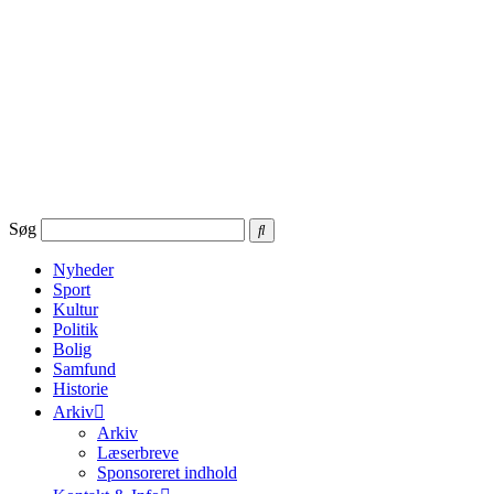
Videre
til
indhold
Søg
Nyheder
Sport
Kultur
Politik
Bolig
Samfund
Historie
Arkiv
Arkiv
Læserbreve
Sponsoreret indhold