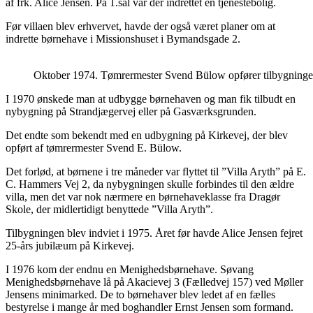
af frk. Alice Jensen. På 1.sal var der indrettet en tjenestebolig.
Før villaen blev erhvervet, havde der også været planer om at
indrette børnehave i Missionshuset i Bymandsgade 2.
Oktober 1974. Tømrermester Svend Bülow opfører tilbygninge
I 1970 ønskede man at udbygge børnehaven og man fik tilbudt en
nybygning på Strandjægervej eller på Gasværksgrunden.
Det endte som bekendt med en udbygning på Kirkevej, der blev
opført af tømrermester Svend E. Bülow.
Det forlød, at børnene i tre måneder var flyttet til ”Villa Aryth” på E.
C. Hammers Vej 2, da nybygningen skulle forbindes til den ældre
villa, men det var nok nærmere en børnehaveklasse fra Dragør
Skole, der midlertidigt benyttede ”Villa Aryth”.
Tilbygningen blev indviet i 1975. Året før havde Alice Jensen fejret
25-års jubilæum på Kirkevej.
I 1976 kom der endnu en Menighedsbørnehave. Søvang
Menighedsbørnehave lå på Akacievej 3 (Fælledvej 157) ved Møller
Jensens minimarked. De to børnehaver blev ledet af en fælles
bestyrelse i mange år med boghandler Ernst Jensen som formand.