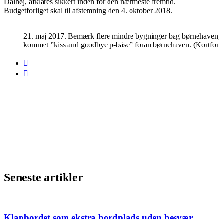
Dalhøj, afklares sikkert inden for den nærmeste fremtid.
Budgetforliget skal til afstemning den 4. oktober 2018.
21. maj 2017. Bemærk flere mindre bygninger bag børnehaven, 
kommet ”kiss and goodbye p-båse” foran børnehaven. (Kortfor
Seneste artikler
Klapbordet som ekstra bordplads uden besvær