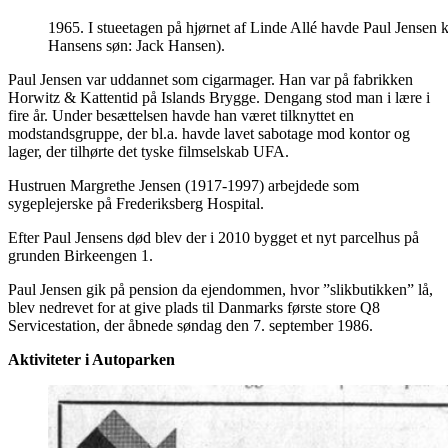
1965. I stueetagen på hjørnet af Linde Allé havde Paul Jensen 
Hansens søn: Jack Hansen).
Paul Jensen var uddannet som cigarmager. Han var på fabrikken
Horwitz & Kattentid på Islands Brygge. Dengang stod man i lære i
fire år. Under besættelsen havde han været tilknyttet en
modstandsgruppe, der bl.a. havde lavet sabotage mod kontor og
lager, der tilhørte det tyske filmselskab UFA.
Hustruen Margrethe Jensen (1917-1997) arbejdede som
sygeplejerske på Frederiksberg Hospital.
Efter Paul Jensens død blev der i 2010 bygget et nyt parcelhus på
grunden Birkeengen 1.
Paul Jensen gik på pension da ejendommen, hvor ”slikbutikken” lå,
blev nedrevet for at give plads til Danmarks første store Q8
Servicestation, der åbnede søndag den 7. september 1986.
Aktiviteter i Autoparken