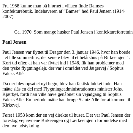
Fra 1958 kunne man på hjørnet i villaen finde Bamses
konfekturebutik. Indehaveren af ”Bamse” hed Paul Jensen (1914-
2007).
Ca. 1970. Som mange husker Paul Jensen i konfektureforretnin
Paul Jensen
Paul Jensen var flyttet til Dragør den 3. januar 1946, hvor han boede
i et lille sommerhus, der senere blev til et helårshus på Birkeengen 1.
Kort tid efter, at han var flyttet ind i 1946, fik han problemer med
den tyske flygtningelejr, der var i området ved Jægervej / Sophus
Falcks Allé.
Da der blev opsat et nyt hegn, blev han faktisk lukket inde. Han
måtte slås en del med Flygtningeadministrationens minister Johs.
Kjærbøl, fordi han ville have genåbnet sin vejadgang til Sophus
Falcks Alle. En periode måtte han bruge Stautz Allé for at komme til
Kirkevej.
Først i 1953 kom der en vej direkte til huset. Det var Paul Jensen der
foreslog vejnavnene Birkeengen og Lærkeengen i forbindelse med
den nye udstykning.