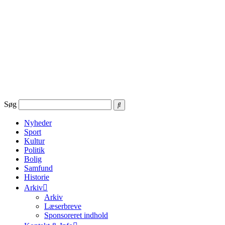
Videre
til
indhold
Søg
Nyheder
Sport
Kultur
Politik
Bolig
Samfund
Historie
Arkiv
Arkiv
Læserbreve
Sponsoreret indhold