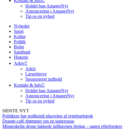
Kontakt & Info
Holdet bag AmagerNyt
Annoncering i AmagerNyt
Tip os en nyhed
Nyheder
Sport
Kultur
Politik
Bolig
Samfund
Historie
Arkiv
Arkiv
Læserbreve
Sponsoreret indhold
Kontakt & Info
Holdet bag AmagerNyt
Annoncering i AmagerNyt
Tip os en nyhed
SIDSTE NYT
Politikere har godkendt placering af regnbuebænk
Dragør-café drømmer om en tagterrasse
Mistænkelig drone lukkede lufthavnen fredag – sagen efterforskes