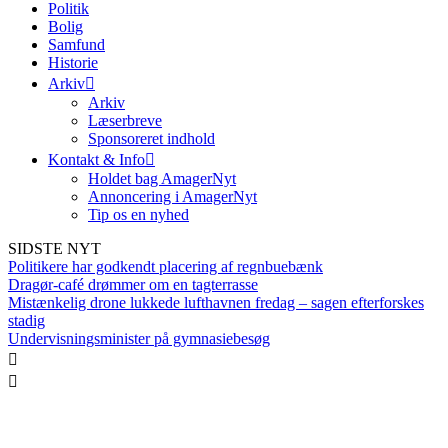
Politik
Bolig
Samfund
Historie
Arkiv
Arkiv
Læserbreve
Sponsoreret indhold
Kontakt & Info
Holdet bag AmagerNyt
Annoncering i AmagerNyt
Tip os en nyhed
SIDSTE NYT
Politikere har godkendt placering af regnbuebænk
Dragør-café drømmer om en tagterrasse
Mistænkelig drone lukkede lufthavnen fredag – sagen efterforskes
stadig
Undervisningsminister på gymnasiebesøg