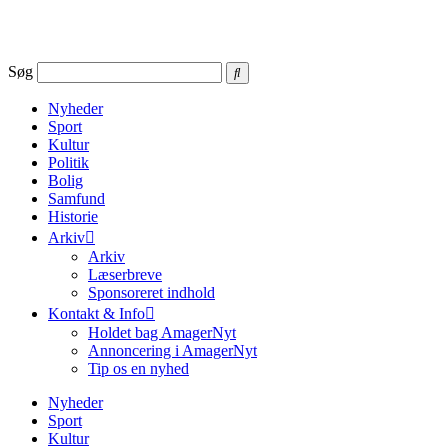
Videre
til
indhold
Søg
Nyheder
Sport
Kultur
Politik
Bolig
Samfund
Historie
Arkiv
Arkiv
Læserbreve
Sponsoreret indhold
Kontakt & Info
Holdet bag AmagerNyt
Annoncering i AmagerNyt
Tip os en nyhed
Nyheder
Sport
Kultur