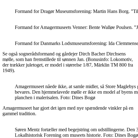
Formand for Dragør Museumsforening: Martin Hans Borg. ”Til 
Formand for Amagermuseets Venner: Bente Walløe Poulsen. ”Ju
Formand for Danmarks Lodsmuseumsforening: Ida Clemmensen
Se også sognerådsformand og gårdejer Dirch Bacher Dirchsens
mølle, som han fremstillede til sønnen Jan. (Bonusinfo: Lokomotiv,
der trækker juletoget, er model i størrelse 1/87, Märklin TM 800 fra
1949).
Amagermuseet nåede ikke, at samle midler, så Store Maglebys
bevares. Den hjemmelavede mølle er ikke en model af byens mø
planchen i malerisalen. Foto: Dines Bogø
Amagermuseet har gjort det igen med nye spændende vinkler på en
gammel tradition.
Søren Mentz fortæller med begejstring om udstillingerne. Den 3
Lokalhistorisk Forening om museets historie. Foto: Dines Bogø