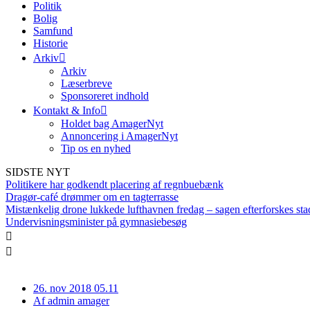
Politik
Bolig
Samfund
Historie
Arkiv
Arkiv
Læserbreve
Sponsoreret indhold
Kontakt & Info
Holdet bag AmagerNyt
Annoncering i AmagerNyt
Tip os en nyhed
SIDSTE NYT
Politikere har godkendt placering af regnbuebænk
Dragør-café drømmer om en tagterrasse
Mistænkelig drone lukkede lufthavnen fredag – sagen efterforskes sta
Undervisningsminister på gymnasiebesøg
26. nov 2018 05.11
Af
admin amager