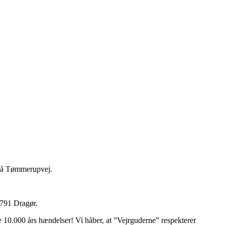
å på Tømmerupvej.
2791 Dragør.
 10.000 års hændelser! Vi håber, at ”Vejrguderne” respekterer