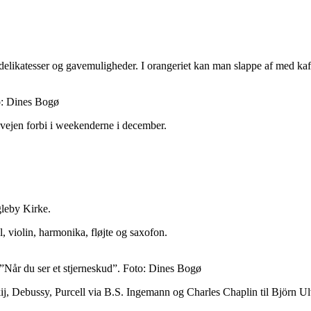
elikatesser og gavemuligheder. I orangeriet kan man slappe af med kaf
: Dines Bogø
 vejen forbi i weekenderne i december.
gleby Kirke.
 violin, harmonika, fløjte og saxofon.
Når du ser et stjerneskud”. Foto: Dines Bogø
kij, Debussy, Purcell via B.S. Ingemann og Charles Chaplin til Björn U