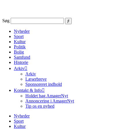
Videre
til
indhold
Søg
Nyheder
Sport
Kultur
Politik
Bolig
Samfund
Historie
Arkiv
Arkiv
Læserbreve
Sponsoreret indhold
Kontakt & Info
Holdet bag AmagerNyt
Annoncering i AmagerNyt
Tip os en nyhed
Nyheder
Sport
Kultur