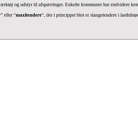
ærktøj og udstyr til afspærringer. Enkelte kommuner har endvidere ke
r
” eller “
maxitendere
“, der i princippet blot er slangetendere i lastbi