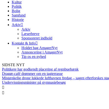
Kultur
Politik
Bolig
Samfund
Historie
Arkiv
Arkiv
Læserbreve
Sponsoreret indhold
Kontakt & Info
Holdet bag AmagerNyt
Annoncering i AmagerNyt
Tip os en nyhed
SIDSTE NYT
Politikere har godkendt placering af regnbuebænk
Dragør-café drømmer om en tagterrasse
Mistænkelig drone lukkede lufthavnen fredag – sagen efterforskes sta
Undervisningsminister på gymnasiebesøg