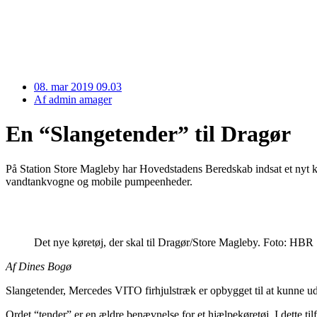
08. mar 2019 09.03
Af
admin amager
En “Slangetender” til Dragør
På Station Store Magleby har Hovedstadens Beredskab indsat et nyt kø
vandtankvogne og mobile pumpeenheder.
Det nye køretøj, der skal til Dragør/Store Magleby. Foto: HBR
Af Dines Bogø
Slangetender, Mercedes VITO firhjulstræk er opbygget til at kunne ud
Ordet “tender” er en ældre benævnelse for et hjælpekøretøj. I dette ti