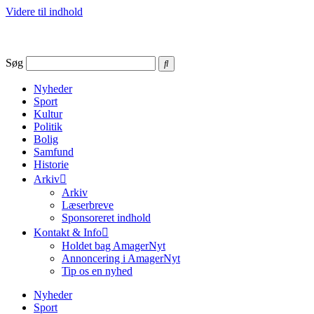
Videre til indhold
Søg
Nyheder
Sport
Kultur
Politik
Bolig
Samfund
Historie
Arkiv
Arkiv
Læserbreve
Sponsoreret indhold
Kontakt & Info
Holdet bag AmagerNyt
Annoncering i AmagerNyt
Tip os en nyhed
Nyheder
Sport