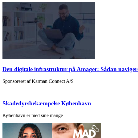
Den digitale infrastruktur på Amager: Sådan naviger
Sponsoreret af Karman Connect A/S
Skadedyrsbekæmpelse København
København er med sine mange