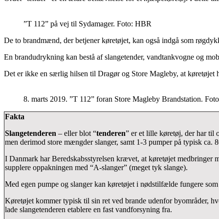
”T 112” på vej til Sydamager. Foto: HBR
De to brandmænd, der betjener køretøjet, kan også indgå som røgdykk
En brandudrykning kan bestå af slangetender, vandtankvogne og mo
Det er ikke en særlig hilsen til Dragør og Store Magleby, at køretøjet
8. marts 2019. ”T 112” foran Store Magleby Brandstation. Fot
Fakta
Slangetenderen
– eller blot “
tenderen
” er et lille køretøj, der har
men derimod store mængder slanger, samt 1-3 pumper på typisk ca. 800
I Danmark har Beredskabsstyrelsen krævet, at køretøjet medbringer mi
supplere oppakningen med “A-slanger” (meget tyk slange).
Med egen pumpe og slanger kan køretøjet i nødstilfælde fungere som e
Køretøjet kommer typisk til sin ret ved brande udenfor byområder, hv
lade slangetenderen etablere en fast vandforsyning fra.