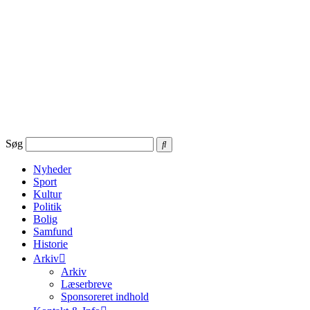
Videre
til
indhold
Søg
Nyheder
Sport
Kultur
Politik
Bolig
Samfund
Historie
Arkiv
Arkiv
Læserbreve
Sponsoreret indhold