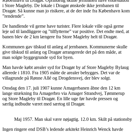
København til Dragør. Oprindelig skulle jernbanen have endestation
i Store Magleby. De lokale i Dragør ønskede ikke jernbanen til
Dragør. Så kunne man jo risikere, at de der inde fra København kom
”rendende”.
De handlende vil gerne have turister. Flere lokale ville også gerne
leje ud til landliggere og ”tilflytterne” var positive. Det endte med, at
banen blev de 2 km længere fra Store Magleby helt til Dragør.
Kommunen gav tilskud til anlæg af jernbanen. Kommunerne skulle
give tilskud til anlæg og Dragør arrangerede det på den måde, at
man solgte byggegrunde syd for byen.
Man havde købt arealer syd for Dragør by af Store Magleby Bylaug
allerede i 1810. Fra 1905 måtte de arealer bebygges. Det var de
villagrunde på Rønne Allé og Drogdensvej, der blev solgt.
Onsdag den 17. juli 1907 kunne Amagerbanen åbne den 12 km
lange strækning fra Amagerbro via Amager Strandvej, Tømmerup
og Store Magleby til Dragør. En lille uge før havde pressen og
særlig indbudte været med særtog til Dragør.
Maj 1957. Man skal være nøjagtig. 12.0 km. Skilt på stationsby
Ingen ringere end DSB’s ledende arkitekt Heinrich Wenck havde