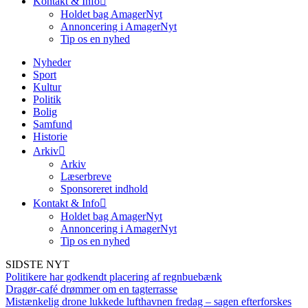
Kontakt & Info
Holdet bag AmagerNyt
Annoncering i AmagerNyt
Tip os en nyhed
Nyheder
Sport
Kultur
Politik
Bolig
Samfund
Historie
Arkiv
Arkiv
Læserbreve
Sponsoreret indhold
Kontakt & Info
Holdet bag AmagerNyt
Annoncering i AmagerNyt
Tip os en nyhed
SIDSTE NYT
Politikere har godkendt placering af regnbuebænk
Dragør-café drømmer om en tagterrasse
Mistænkelig drone lukkede lufthavnen fredag – sagen efterforskes