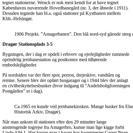
tegnet stationerne. Wenck er nok mest kendt for at have tegnet
Københavns nuværende Hovedbanegård (nr. 3, der åbnede i 1911).
Desuden tegnede han bl.a. også stationer på Kystbanen mellem
Kbh.-Helsingør.
1906 Projekt. ”Amagerbanen”. Den blå nord-syd gående streg
Dragør Stationsplads 3-5
Bygningen, der i dag er opdelt i erhverv og ejerlejligheder rummede
oprindelig jernbanestation og postkontor med tilhørende
embedslejligheder.
På nordsiden var der flere spor, perron, drejeskive, vandtårn og
remise. Senere blev der opført busgarager og i 1944 blev der anlagt
en civilbeskyttelsesbunker (hvor indgang til ”Andelsboligforeningen
Postgården” er i dag).
Ca.1965 en kunde ved jernbanekiosken. Mange husker fru Else Ek
Historisk Arkiv, Dragør).
Når man ankom til stationen efter den 29 minutter lange
anstrengende togrejse fra Amagerbro, kunne man lige kigge forbi
Linde Allé 1. Her kunne man i haven hos bagermester Georg Ibsen