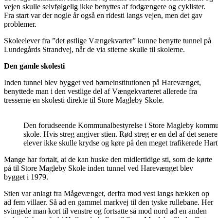
vejen skulle selvfølgelig ikke benyttes af fodgængere og cyklister.
Fra start var der nogle år også en ridesti langs vejen, men det gav
problemer.
Skoleelever fra ”det østlige Vængekvarter” kunne benytte tunnel på
Lundegårds Strandvej, når de via stierne skulle til skolerne.
Den gamle skolesti
Inden tunnel blev bygget ved børneinstitutionen på Harevænget,
benyttede man i den vestlige del af Vængekvarteret allerede fra
tresserne en skolesti direkte til Store Magleby Skole.
Den forudseende Kommunalbestyrelse i Store Magleby kommune a
skole. Hvis streg angiver stien. Rød streg er en del af det sene
elever ikke skulle krydse og køre på den meget trafikerede Hart
Mange har fortalt, at de kan huske den midlertidige sti, som de kørte
på til Store Magleby Skole inden tunnel ved Harevænget blev
bygget i 1979.
Stien var anlagt fra Mågevænget, derfra mod vest langs hækken op
ad fem villaer. Så ad en gammel markvej til den tyske rullebane. Her
svingede man kort til venstre og fortsatte så mod nord ad en anden