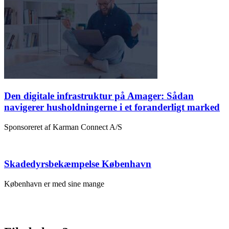
Den digitale infrastruktur på Amager: Sådan
navigerer husholdningerne i et foranderligt marked
Sponsoreret af Karman Connect A/S
Skadedyrsbekæmpelse København
København er med sine mange