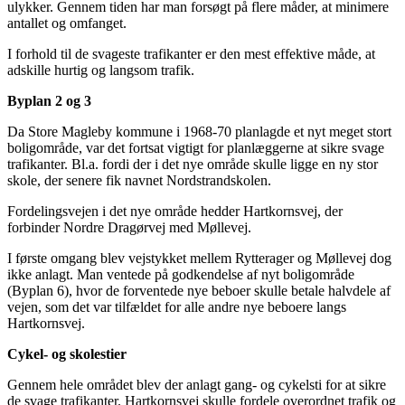
ulykker. Gennem tiden har man forsøgt på flere måder, at minimere
antallet og omfanget.
I forhold til de svageste trafikanter er den mest effektive måde, at
adskille hurtig og langsom trafik.
Byplan 2 og 3
Da Store Magleby kommune i 1968-70 planlagde et nyt meget stort
boligområde, var det fortsat vigtigt for planlæggerne at sikre svage
trafikanter. Bl.a. fordi der i det nye område skulle ligge en ny stor
skole, der senere fik navnet Nordstrandskolen.
Fordelingsvejen i det nye område hedder Hartkornsvej, der
forbinder Nordre Dragørvej med Møllevej.
I første omgang blev vejstykket mellem Rytterager og Møllevej dog
ikke anlagt. Man ventede på godkendelse af nyt boligområde
(Byplan 6), hvor de forventede nye beboer skulle betale halvdele af
vejen, som det var tilfældet for alle andre nye beboere langs
Hartkornsvej.
Cykel- og skolestier
Gennem hele området blev der anlagt gang- og cykelsti for at sikre
de svage trafikanter. Hartkornsvej skulle fordele overordnet trafik og