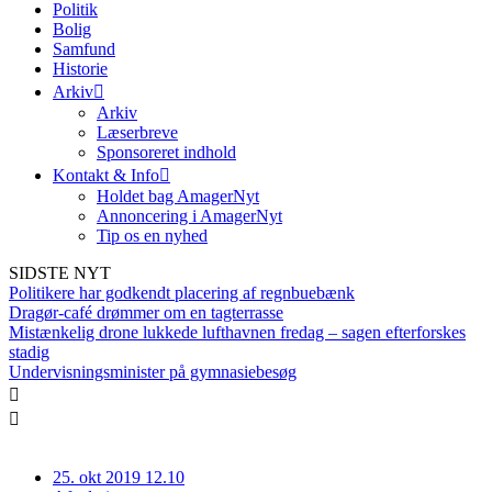
Politik
Bolig
Samfund
Historie
Arkiv
Arkiv
Læserbreve
Sponsoreret indhold
Kontakt & Info
Holdet bag AmagerNyt
Annoncering i AmagerNyt
Tip os en nyhed
SIDSTE NYT
Politikere har godkendt placering af regnbuebænk
Dragør-café drømmer om en tagterrasse
Mistænkelig drone lukkede lufthavnen fredag – sagen efterforskes
stadig
Undervisningsminister på gymnasiebesøg
25. okt 2019 12.10