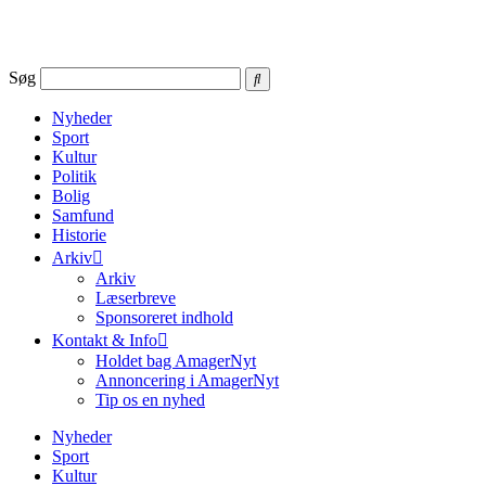
Videre
til
indhold
Søg
Nyheder
Sport
Kultur
Politik
Bolig
Samfund
Historie
Arkiv
Arkiv
Læserbreve
Sponsoreret indhold
Kontakt & Info
Holdet bag AmagerNyt
Annoncering i AmagerNyt
Tip os en nyhed
Nyheder
Sport
Kultur