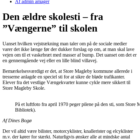
Af
admin amager
Den ældre skolesti – fra
”Vængerne” til skolen
Uanset hvilken vejstrækning man taler om på de sociale medier
varer det ikke længe før der dukker forslag op om, at man skal lave
vejen om til et vaskebræt med masser af bump. Det uanset om det er
en gennemgående vej eller en lille blind villavej.
Bemærkelsesværdigt er det, at Store Magleby kommune allerede i
tresserne anlagde en speciel sti for at sikre de bløde trafikanter.
Elever fra det vestlige Vængekvarter kunne cykle mere sikkert til
Store Magleby Skole.
På et luftfoto fra april 1970 peger pilene på den sti, som Store
Bibliotek).
Af Dines Bogø
Der vil altid være bilister, motorcyklister, knallerister og elcyklister
m.v. der kører for stærkt. Naturligvis ønsker alle at mindske antal