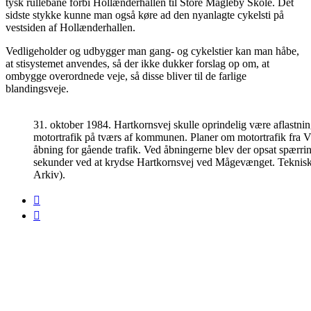
tysk rullebane forbi Hollænderhallen til Store Magleby Skole. Det
sidste stykke kunne man også køre ad den nyanlagte cykelsti på
vestsiden af Hollænderhallen.
Vedligeholder og udbygger man gang- og cykelstier kan man håbe,
at stisystemet anvendes, så der ikke dukker forslag op om, at
ombygge overordnede veje, så disse bliver til de farlige
blandingsveje.
31. oktober 1984. Hartkornsvej skulle oprindelig være aflastnin
motortrafik på tværs af kommunen. Planer om motortrafik fra 
åbning for gående trafik. Ved åbningerne blev der opsat spærrin
sekunder ved at krydse Hartkornsvej ved Mågevænget. Teknisk fo
Arkiv).