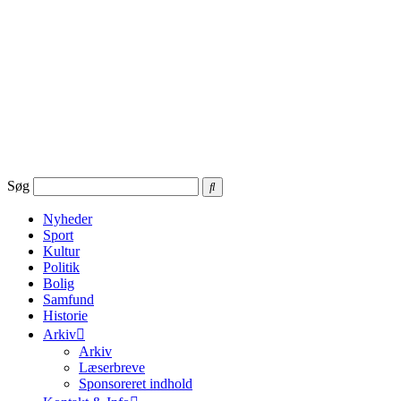
Videre
til
indhold
Søg
Nyheder
Sport
Kultur
Politik
Bolig
Samfund
Historie
Arkiv
Arkiv
Læserbreve
Sponsoreret indhold