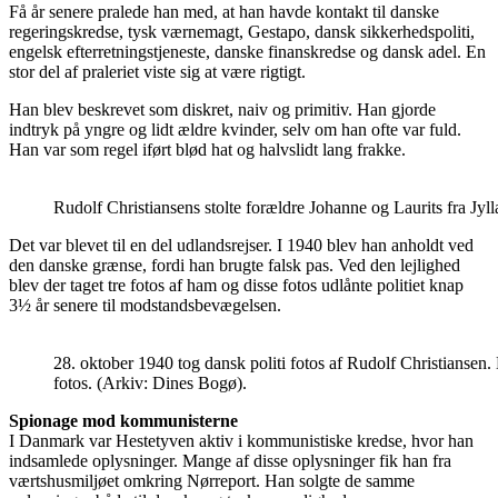
Få år senere pralede han med, at han havde kontakt til danske
regeringskredse, tysk værnemagt, Gestapo, dansk sikkerhedspoliti,
engelsk efterretningstjeneste, danske finanskredse og dansk adel. En
stor del af praleriet viste sig at være rigtigt.
Han blev beskrevet som diskret, naiv og primitiv. Han gjorde
indtryk på yngre og lidt ældre kvinder, selv om han ofte var fuld.
Han var som regel iført blød hat og halvslidt lang frakke.
Rudolf Christiansens stolte forældre Johanne og Laurits fra Jy
Det var blevet til en del udlandsrejser. I 1940 blev han anholdt ved
den danske grænse, fordi han brugte falsk pas. Ved den lejlighed
blev der taget tre fotos af ham og disse fotos udlånte politiet knap
3½ år senere til modstandsbevægelsen.
28. oktober 1940 tog dansk politi fotos af Rudolf Christiansen
fotos. (Arkiv: Dines Bogø).
Spionage mod kommunisterne
I Danmark var Hestetyven aktiv i kommunistiske kredse, hvor han
indsamlede oplysninger. Mange af disse oplysninger fik han fra
værtshusmiljøet omkring Nørreport. Han solgte de samme