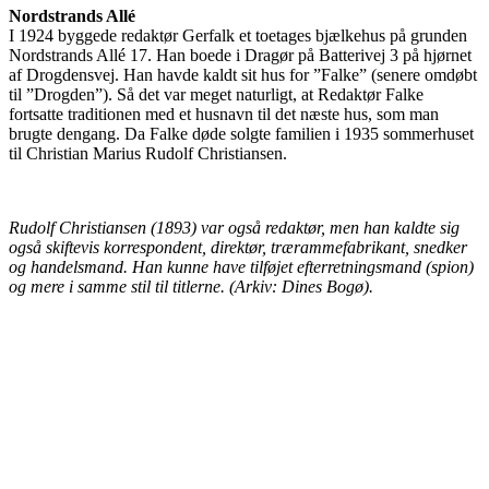
Nordstrands Allé
I 1924 byggede redaktør Gerfalk et toetages bjælkehus på grunden
Nordstrands Allé 17. Han boede i Dragør på Batterivej 3 på hjørnet
af Drogdensvej. Han havde kaldt sit hus for ”Falke” (senere omdøbt
til ”Drogden”). Så det var meget naturligt, at Redaktør Falke
fortsatte traditionen med et husnavn til det næste hus, som man
brugte dengang. Da Falke døde solgte familien i 1935 sommerhuset
til Christian Marius Rudolf Christiansen.
Rudolf Christiansen (1893) var også redaktør, men han kaldte sig
også skiftevis korrespondent, direktør, trærammefabrikant, snedker
og handelsmand. Han kunne have tilføjet efterretningsmand (spion)
og mere i samme stil til titlerne. (Arkiv: Dines Bogø).