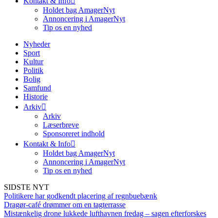
Kontakt & Info
Holdet bag AmagerNyt
Annoncering i AmagerNyt
Tip os en nyhed
Nyheder
Sport
Kultur
Politik
Bolig
Samfund
Historie
Arkiv
Arkiv
Læserbreve
Sponsoreret indhold
Kontakt & Info
Holdet bag AmagerNyt
Annoncering i AmagerNyt
Tip os en nyhed
SIDSTE NYT
Politikere har godkendt placering af regnbuebænk
Dragør-café drømmer om en tagterrasse
Mistænkelig drone lukkede lufthavnen fredag – sagen efterforskes