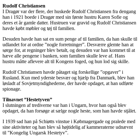
Rudolf Christiansen
I Dragør var der flere, der huskede Rudolf Christiansen fra dengang
han i 1921 boede i Dragør med sin første hustru Karen Sofie og
deres et år gamle datter. Hustruen var gravid og Rudolf Christiansen
havde købt møbler og tøj til familien.
Desuden havde han sat en sum penge af til familien, da han skulle til
udlandet for at ordne ”nogle forretninger”. Desværre glemte han at
sørge for, at regninger blev betalt, og desuden var han kommet til at
hæve alle pengene i banken, som familien skulle leve af. Hans
hustru måtte aflevere alt til Kongens foged, og hun lod sig skille.
Rudolf Christiansen havde påtaget sig forskellige ”opgaver” i
Rusland. Kun med yderste besvær og hjælp fra Danmark, blev han
løsladt af Sovjetmyndighederne, der havde opdaget, at han udførte
spionage.
Tilnavnet ”Hestetyven”
I slutningen af trediverne var han i Ungarn, hvor han også blev
opdaget, da han forsøge at sælge nogle heste, som han havde stjålet.
I 1939 sad han på Schiøtts vinstue i Købmagergade og pralede med
sine aktiviteter og han blev så højtidelig af kammeraterne udnævnt
til ”Kongelig Ungarsk Hestetyv”.