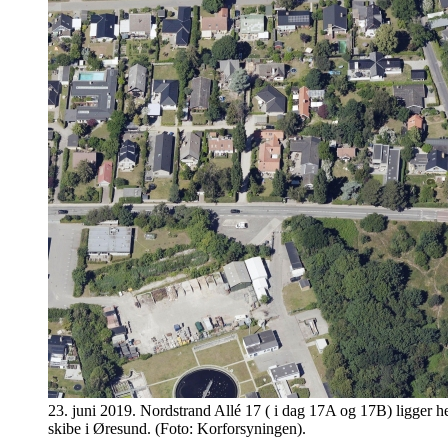
23. juni 2019. Nordstrand Allé 17 ( i dag 17A og 17B) ligger hel
skibe i Øresund. (Foto: Korforsyningen).