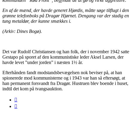
kommanden “Rød Front”, begyndte de at gø og virke aggressive.
En af de mænd, der havde generet Hjørdis, måtte søge tilflugt i den
grønne telefonboks på Dragør Hjørnet. Dengang var der stadig en
tung metaldør, der kunne smækkes i.
(Arkiv: Dines Bogø).
Det var Rudolf Christiansen og han folk, der i november 1942 satte
Gestapo på sporet af den kommunistiske leder Aksel Larsen, der
havde levet ”under jorden” i næsten 1½ år.
Efterhånden fandt modstandsbevægelsen nok beviser på, at han
spionerede mod kommunisterne og i 1943 var han så eftersøgt, at
han permanent forsvandt fra Dragør. Hustruen blev boende i huset,
indtil det kom på tvangsauktion.