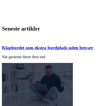
Seneste artikler
Klapbordet som ekstra bordplads uden besvær
Når gæsterne bliver flere end