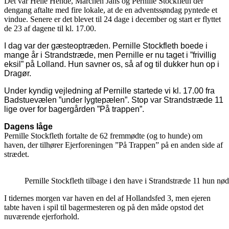
Det var Helle Hende, Marchen Jans og Pernille Stockfleth der
dengang aftalte med fire lokale, at de en adventssøndag pyntede et
vindue. Senere er det blevet til 24 dage i december og start er flyttet
de 23 af dagene til kl. 17.00.
I dag var der gæsteoptræden. Pernille Stockfleth boede i
mange år i Strandstræde, men Pernille er nu taget i ”frivillig
eksil” på Lolland. Hun savner os, så af og til dukker hun op i
Dragør.
Under kyndig vejledning af Pernille startede vi kl. 17.00 fra
Badstuevælen ”under lygtepælen”. Stop var Strandstræde 11
lige over for bagergården ”På trappen”.
Dagens låge
Pernille Stockfleth fortalte de 62 fremmødte (og to hunde) om
haven, der tilhører Ejerforeningen ”På Trappen” på en anden side af
strædet.
Pernille Stockfleth tilbage i den have i Strandstræde 11 hun nø
I tidernes morgen var haven en del af Hollandsfed 3, men ejeren
tabte haven i spil til bagermesteren og på den måde opstod det
nuværende ejerforhold.