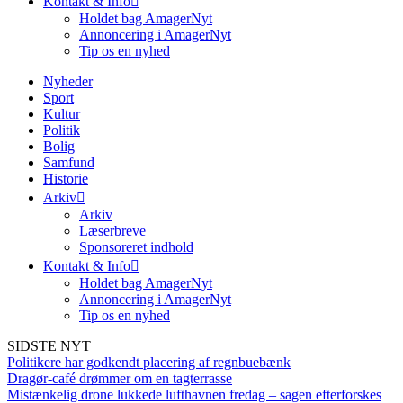
Kontakt & Info
Holdet bag AmagerNyt
Annoncering i AmagerNyt
Tip os en nyhed
Nyheder
Sport
Kultur
Politik
Bolig
Samfund
Historie
Arkiv
Arkiv
Læserbreve
Sponsoreret indhold
Kontakt & Info
Holdet bag AmagerNyt
Annoncering i AmagerNyt
Tip os en nyhed
SIDSTE NYT
Politikere har godkendt placering af regnbuebænk
Dragør-café drømmer om en tagterrasse
Mistænkelig drone lukkede lufthavnen fredag – sagen efterforskes