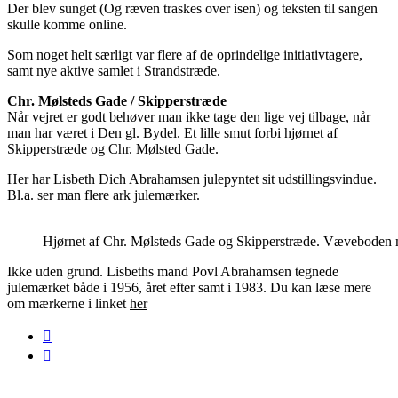
Der blev sunget (Og ræven traskes over isen) og teksten til sangen
skulle komme online.
Som noget helt særligt var flere af de oprindelige initiativtagere,
samt nye aktive samlet i Strandstræde.
Chr. Mølsteds Gade / Skipperstræde
Når vejret er godt behøver man ikke tage den lige vej tilbage, når
man har været i Den gl. Bydel. Et lille smut forbi hjørnet af
Skipperstræde og Chr. Mølsted Gade.
Her har Lisbeth Dich Abrahamsen julepyntet sit udstillingsvindue.
Bl.a. ser man flere ark julemærker.
Hjørnet af Chr. Mølsteds Gade og Skipperstræde. Væveboden m
Ikke uden grund. Lisbeths mand Povl Abrahamsen tegnede
julemærket både i 1956, året efter samt i 1983. Du kan læse mere
om mærkerne i linket
her