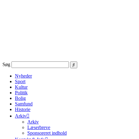
Videre
til
indhold
Søg
Nyheder
Sport
Kultur
Politik
Bolig
Samfund
Historie
Arkiv
Arkiv
Læserbreve
Sponsoreret indhold