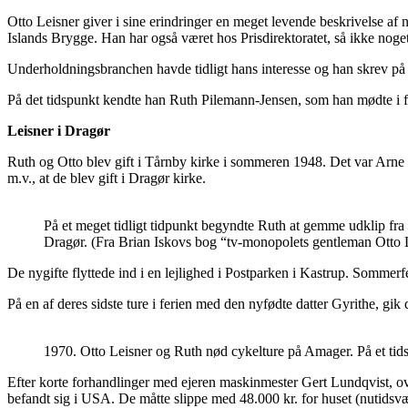
Otto Leisner giver i sine erindringer en meget levende beskrivelse af 
Islands Brygge. Han har også været hos Prisdirektoratet, så ikke noget 
Underholdningsbranchen havde tidligt hans interesse og han skrev på o
På det tidspunkt kendte han Ruth Pilemann-Jensen, som han mødte i 
Leisner i Dragør
Ruth og Otto blev gift i Tårnby kirke i sommeren 1948. Det var Arne S
m.v., at de blev gift i Dragør kirke.
På et meget tidligt tidpunkt begyndte Ruth at gemme udklip fra a
Dragør. (Fra Brian Iskovs bog “tv-monopolets gentleman Otto L
De nygifte flyttede ind i en lejlighed i Postparken i Kastrup. Sommer
På en af deres sidste ture i ferien med den nyfødte datter Gyrithe, gik
1970. Otto Leisner og Ruth nød cykelture på Amager. På et tids
Efter korte forhandlinger med ejeren maskinmester Gert Lundqvist, ov
befandt sig i USA. De måtte slippe med 48.000 kr. for huset (nutidsvæ