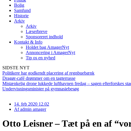
Bolig
Samfund
Historie
Arkiv
Arkiv
Læserbreve
Sponsoreret indhold
Kontakt & Info
Holdet bag AmagerNyt
Annoncering i AmagerNyt
Tip os en nyhed
SIDSTE NYT
Politikere har godkendt placering af regnbuebænk
Dragør-café drømmer om en tagterrasse
Mistænkelig drone lukkede lufthavnen fredag – sagen efterforskes sta
Undervisningsminister på gymnasiebesøg
14. feb 2020 12.02
Af
admin amager
Otto Leisner – Tæt på en af “vo