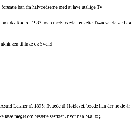
ortsatte han fra halvtredserne med at lave utallige Tv-
anmarks Radio i 1987, men medvirkede i enkelte Tv-udsendelser bl.a.
ænkningen til Inge og Svend
rid Leisner (f. 1895) flyttede til Højdevej, boede han der nogle år.
e læse meget om besættelsestiden, hvor han bl.a. tog