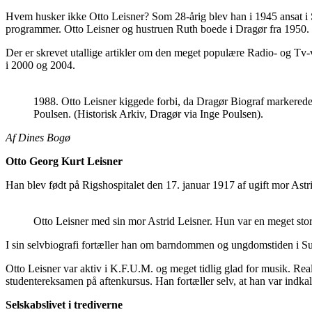
Hvem husker ikke Otto Leisner? Som 28-årig blev han i 1945 ansat i St
programmer. Otto Leisner og hustruen Ruth boede i Dragør fra 1950.
Der er skrevet utallige artikler om den meget populære Radio- og T
i 2000 og 2004.
1988. Otto Leisner kiggede forbi, da Dragør Biograf markerede
Poulsen. (Historisk Arkiv, Dragør via Inge Poulsen).
Af Dines Bogø
Otto Georg Kurt Leisner
Han blev født på Rigshospitalet den 17. januar 1917 af ugift mor Astrid
Otto Leisner med sin mor Astrid Leisner. Hun var en meget stor
I sin selvbiografi fortæller han om barndommen og ungdomstiden i Sun
Otto Leisner var aktiv i K.F.U.M. og meget tidlig glad for musik. Re
studentereksamen på aftenkursus. Han fortæller selv, at han var indkald
Selskabslivet i trediverne