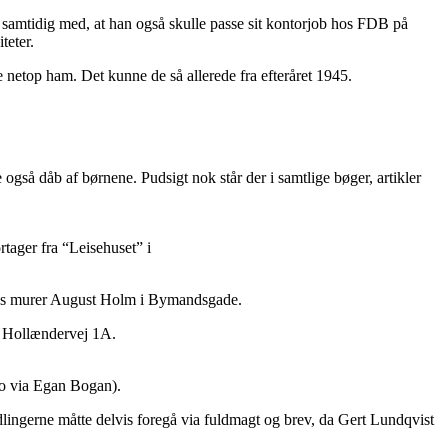
vt samtidig med, at han også skulle passe sit kontorjob hos FDB på
teter.
 netop ham. Det kunne de så allerede fra efteråret 1945.
gså dåb af børnene. Pudsigt nok står der i samtlige bøger, artikler
rtager fra “Leisehuset” i
al hos murer August Holm i Bymandsgade.
på Hollændervej 1A.
to via Egan Bogan).
lingerne måtte delvis foregå via fuldmagt og brev, da Gert Lundqvist