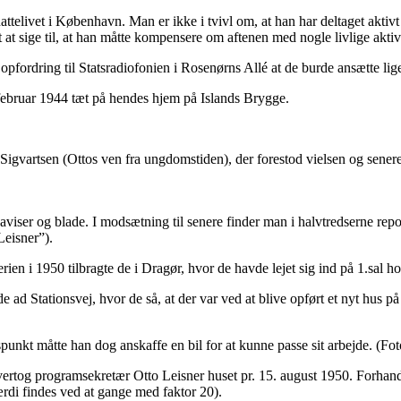
nattelivet i København. Man er ikke i tvivl om, at han har deltaget akti
at sige til, at han måtte kompensere om aftenen med nogle livlige aktivi
pfordring til Statsradiofonien i Rosenørns Allé at de burde ansætte lige
februar 1944 tæt på hendes hjem på Islands Brygge.
igvartsen (Ottos ven fra ungdomstiden), der forestod vielsen og senere o
viser og blade. I modsætning til senere finder man i halvtredserne repo
eisner”).
ferien i 1950 tilbragte de i Dragør, hvor de havde lejet sig ind på 1.s
 de ad Stationsvej, hvor de så, at der var ved at blive opført et nyt hus 
punkt måtte han dog anskaffe en bil for at kunne passe sit arbejde. (Fo
ertog programsekretær Otto Leisner huset pr. 15. august 1950. Forhand
rdi findes ved at gange med faktor 20).