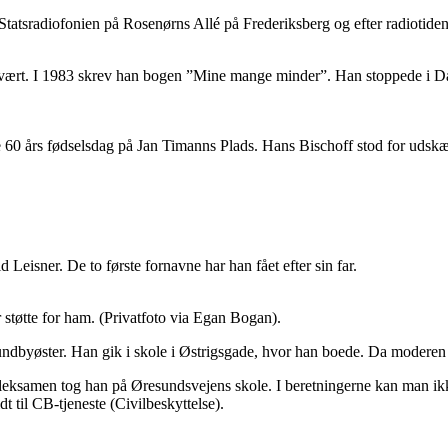
atsradiofonien på Rosenørns Allé på Frederiksberg og efter radiotiden f
v-vært. I 1983 skrev han bogen ”Mine mange minder”. Han stoppede i D
 60 års fødselsdag på Jan Timanns Plads. Hans Bischoff stod for udsk
 Leisner. De to første fornavne har han fået efter sin far.
 støtte for ham. (Privatfoto via Egan Bogan).
dbyøster. Han gik i skole i Østrigsgade, hvor han boede. Da moderen Ast
aleksamen tog han på Øresundsvejens skole. I beretningerne kan man ikk
t til CB-tjeneste (Civilbeskyttelse).