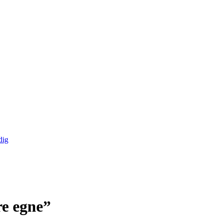
dig
re egne”