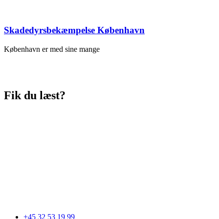
Skadedyrsbekæmpelse København
København er med sine mange
Fik du læst?
+45 32 53 19 99