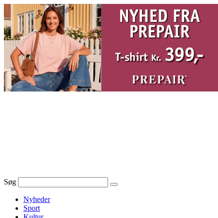
Videre
til
indhold
Søg
Nyheder
Sport
Kultur