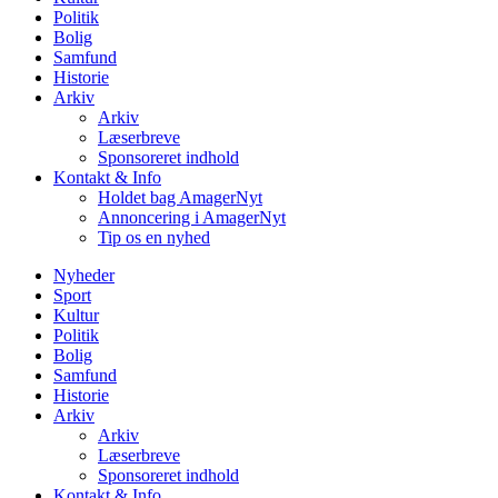
Politik
Bolig
Samfund
Historie
Arkiv
Arkiv
Læserbreve
Sponsoreret indhold
Kontakt & Info
Holdet bag AmagerNyt
Annoncering i AmagerNyt
Tip os en nyhed
Nyheder
Sport
Kultur
Politik
Bolig
Samfund
Historie
Arkiv
Arkiv
Læserbreve
Sponsoreret indhold
Kontakt & Info