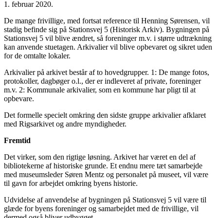
1. februar 2020.
De mange frivillige, med fortsat reference til Henning Sørensen, vil
stadig befinde sig på Stationsvej 5 (Historisk Arkiv). Bygningen på
Stationsvej 5 vil blive ændret, så foreninger m.v. i større udtrækning
kan anvende stuetagen. Arkivalier vil blive opbevaret og sikret uden
for de omtalte lokaler.
Arkivalier på arkivet består af to hovedgrupper. 1: De mange fotos,
protokoller, dagbøger o.l., der er indleveret af private, foreninger
m.v. 2: Kommunale arkivalier, som en kommune har pligt til at
opbevare.
Det formelle specielt omkring den sidste gruppe arkivalier afklaret
med Rigsarkivet og andre myndigheder.
Fremtid
Det virker, som den rigtige løsning. Arkivet har været en del af
bibliotekerne af historiske grunde. Et endnu mere tæt samarbejde
med museumsleder Søren Mentz og personalet på museet, vil være
til gavn for arbejdet omkring byens historie.
Udvidelse af anvendelse af bygningen på Stationsvej 5 vil være til
glæde for byens foreninger og samarbejdet med de frivillige, vil
dermed også bliver udbygget.