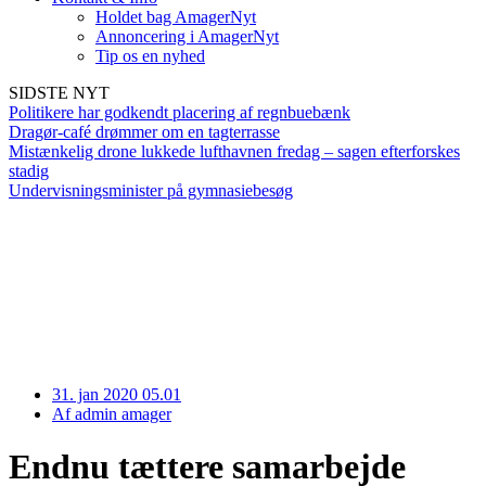
Holdet bag AmagerNyt
Annoncering i AmagerNyt
Tip os en nyhed
SIDSTE NYT
Politikere har godkendt placering af regnbuebænk
Dragør-café drømmer om en tagterrasse
Mistænkelig drone lukkede lufthavnen fredag – sagen efterforskes
stadig
Undervisningsminister på gymnasiebesøg
31. jan 2020 05.01
Af
admin amager
Endnu tættere samarbejde