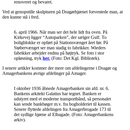
renoveret og bevaret.
Ved at genopstille skulpturen på Dragørhjørnet forventede man, at
den kunne stå i fred.
6. april 1966. Når man ser det hele lidt fra oven. På
Kirkevej ligger “Autoparken”, der sælger Gulf. To
boligblokke er opført på Stationsvænget året før. På
Støbervænget ser man stadig to fabrikker. Wieders
fabrikker arbejder endnu på højtryk. Se foto i stor
opløsning, tryk
her.
(Foto: Det Kgl. Bibliotek).
I senere artikler kommer der mere om afdelingerne i Dragør og
Amagerbankens øvrige afdelinger på Amager.
I oktober 1936 åbnede Amagerbanken sin afd. nr. 6.
Bankens arkitekt Galatius har tegnet. Banken er
udstyret med et moderne transportbånd, så personalet
kan sende bankbøger m.v. fra bogholderiet til kassen.
Senere flyttede afdelingen fra Amagerbrogade 173 til
det sydlige hjørne af Elbagade. (Foto: Amagerbankens
arkiv).