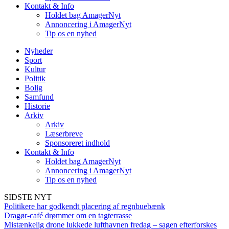
Kontakt & Info
Holdet bag AmagerNyt
Annoncering i AmagerNyt
Tip os en nyhed
Nyheder
Sport
Kultur
Politik
Bolig
Samfund
Historie
Arkiv
Arkiv
Læserbreve
Sponsoreret indhold
Kontakt & Info
Holdet bag AmagerNyt
Annoncering i AmagerNyt
Tip os en nyhed
SIDSTE NYT
Politikere har godkendt placering af regnbuebænk
Dragør-café drømmer om en tagterrasse
Mistænkelig drone lukkede lufthavnen fredag – sagen efterforskes