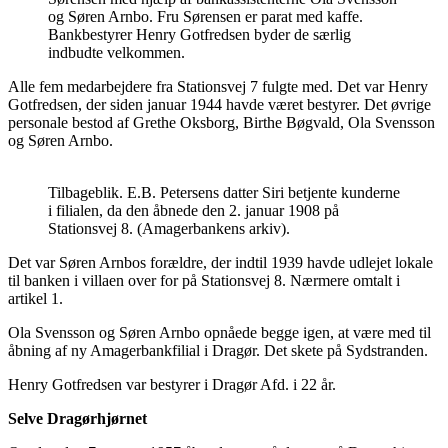
og Søren Arnbo. Fru Sørensen er parat med kaffe.
Bankbestyrer Henry Gotfredsen byder de særlig
indbudte velkommen.
Alle fem medarbejdere fra Stationsvej 7 fulgte med. Det var Henry
Gotfredsen, der siden januar 1944 havde været bestyrer. Det øvrige
personale bestod af Grethe Oksborg, Birthe Bøgvald, Ola Svensson
og Søren Arnbo.
Tilbageblik. E.B. Petersens datter Siri betjente kunderne
i filialen, da den åbnede den 2. januar 1908 på
Stationsvej 8. (Amagerbankens arkiv).
Det var Søren Arnbos forældre, der indtil 1939 havde udlejet lokale
til banken i villaen over for på Stationsvej 8. Nærmere omtalt i
artikel 1.
Ola Svensson og Søren Arnbo opnåede begge igen, at være med til
åbning af ny Amagerbankfilial i Dragør. Det skete på Sydstranden.
Henry Gotfredsen var bestyrer i Dragør Afd. i 22 år.
Selve Dragørhjørnet