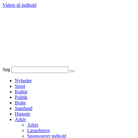
Videre til indhold
Søg
Nyheder
Sport
Kultur
Politik
Bolig
Samfund
Historie
Arkiv
Arkiv
Læserbreve
Sponsoreret indhold