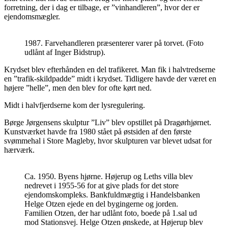
forretning, der i dag er tilbage, er ”vinhandleren”, hvor der er
ejendomsmægler.
1987. Farvehandleren præsenterer varer på torvet. (Foto
udlånt af Inger Bidstrup).
Krydset blev efterhånden en del trafikeret. Man fik i halvtredserne
en ”trafik-skildpadde” midt i krydset. Tidligere havde der været en
højere ”helle”, men den blev for ofte kørt ned.
Midt i halvfjerdserne kom der lysregulering.
Børge Jørgensens skulptur ”Liv” blev opstillet på Dragørhjørnet.
Kunstværket havde fra 1980 stået på østsiden af den første
svømmehal i Store Magleby, hvor skulpturen var blevet udsat for
hærværk.
Ca. 1950. Byens hjørne. Højerup og Leths villa blev
nedrevet i 1955-56 for at give plads for det store
ejendomskompleks. Bankfuldmægtig i Handelsbanken
Helge Otzen ejede en del bygingerne og jorden.
Familien Otzen, der har udlånt foto, boede på 1.sal ud
mod Stationsvej. Helge Otzen ønskede, at Højerup blev