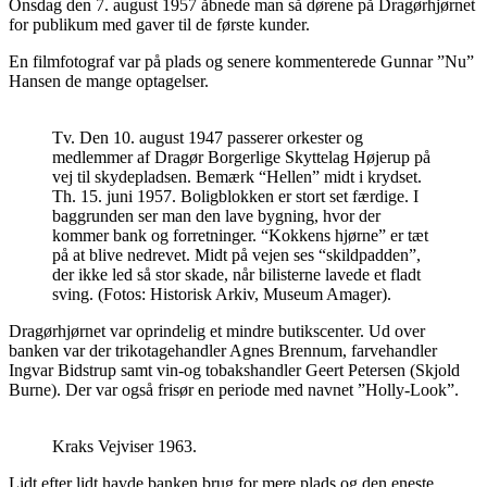
Onsdag den 7. august 1957 åbnede man så dørene på Dragørhjørnet
for publikum med gaver til de første kunder.
En filmfotograf var på plads og senere kommenterede Gunnar ”Nu”
Hansen de mange optagelser.
Tv. Den 10. august 1947 passerer orkester og
medlemmer af Dragør Borgerlige Skyttelag Højerup på
vej til skydepladsen. Bemærk “Hellen” midt i krydset.
Th. 15. juni 1957. Boligblokken er stort set færdige. I
baggrunden ser man den lave bygning, hvor der
kommer bank og forretninger. “Kokkens hjørne” er tæt
på at blive nedrevet. Midt på vejen ses “skildpadden”,
der ikke led så stor skade, når bilisterne lavede et fladt
sving. (Fotos: Historisk Arkiv, Museum Amager).
Dragørhjørnet var oprindelig et mindre butikscenter. Ud over
banken var der trikotagehandler Agnes Brennum, farvehandler
Ingvar Bidstrup samt vin-og tobakshandler Geert Petersen (Skjold
Burne). Der var også frisør en periode med navnet ”Holly-Look”.
Kraks Vejviser 1963.
Lidt efter lidt havde banken brug for mere plads og den eneste